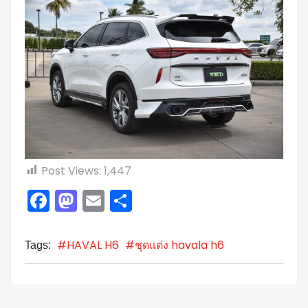
Post Views:
1,447
Facebook
Mastodon
Email
Share
#HAVAL H6
#ชุดแต่ง havala h6
Tags: