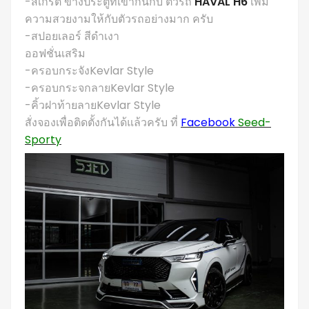
-สเกิร์ต ข้างประตูที่เข้ากันกับ ตัวรถ
HAVAL H6
เพิ่ม
ความสวยงามให้กับตัวรถอย่างมาก ครับ
-สปอยเลอร์ สีดำเงา
ออฟชั่นเสริม
-ครอบกระจังKevlar Style
-ครอบกระจกลายKevlar Style
-คิ้วฝาท้ายลายKevlar Style
สั่งจองเพื่อติดตั้งกันได้แล้วครับ ที่
Facebook
Seed-
Sporty