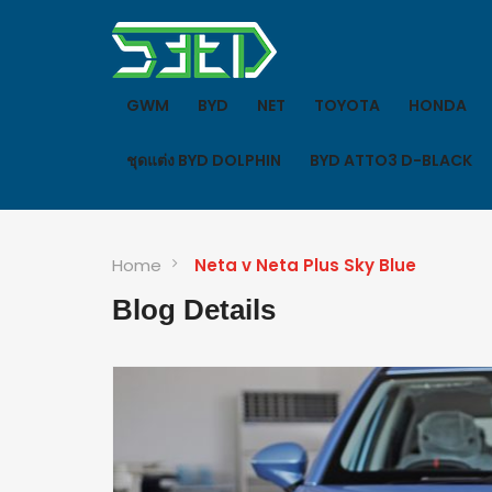
GWM
BYD
NET
TOYOTA
HONDA
ชุดแต่ง BYD DOLPHIN
BYD ATTO3 D-BLACK
Home
Neta v Neta Plus Sky Blue
Blog Details