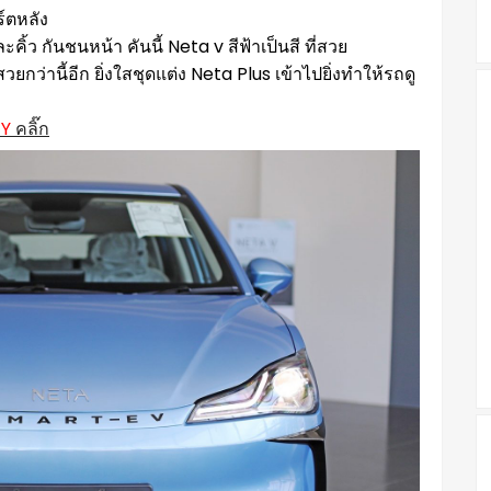
ิร์ตหลัง
้ว กันชนหน้า คันนี้ Neta v สีฟ้าเป็นสี ที่สวย
กว่านี้อีก ยิ่งใสชุดแต่ง Neta Plus เข้าไปยิ่งทำให้รถดู
Y
คลิ๊ก