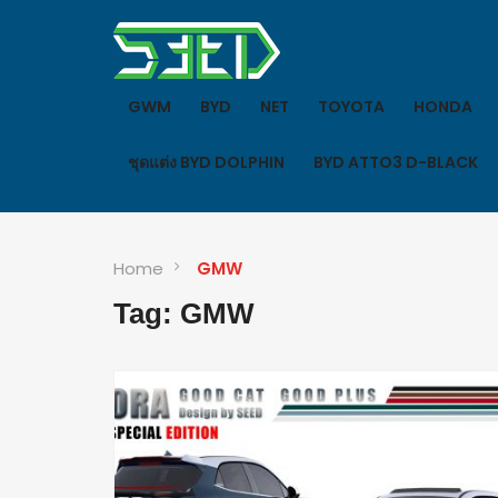
GWM
BYD
NET
TOYOTA
HONDA
ชุดแต่ง BYD DOLPHIN
BYD ATTO3 D-BLACK
Home
GMW
Tag: GMW