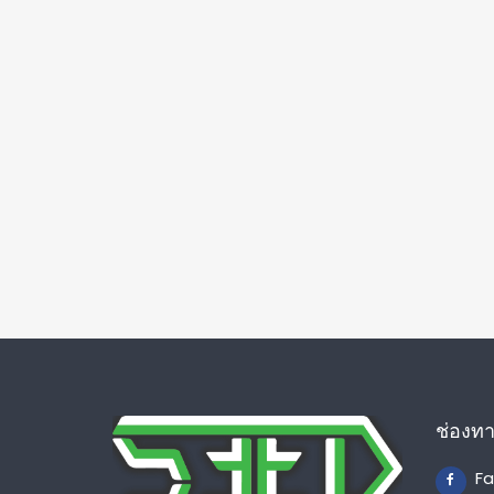
ช่องท
F