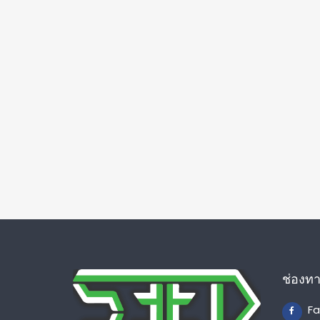
ช่องท
F