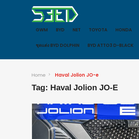
GWM
BYD
NET
TOYOTA
HONDA
ชุดแต่ง BYD DOLPHIN
BYD ATTO3 D-BLACK
Home
Haval Jolion JO-e
Tag: Haval Jolion JO-E